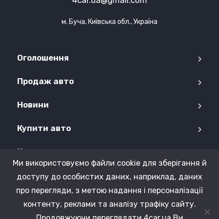
4car.ua@gmail.com
м. Буча, Київська обл., Україна
Оголошення
Продаж авто
Новини
Купити авто
Контакти
Ми використовуємо файли cookie для зберігання й
Продані авто
доступу до особистих даних, наприклад, даних
про перегляди, з метою надання і персоналізації
контенту, реклами та аналізу трафіку сайту.
Продовжуючи переглядати 4car.ua Ви