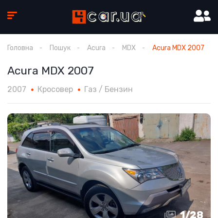
Головна
Пошук
Acura
MDX
Acura MDX 2007
Acura MDX 2007
2007
Кросовер
Газ / Бензин
1
/
28