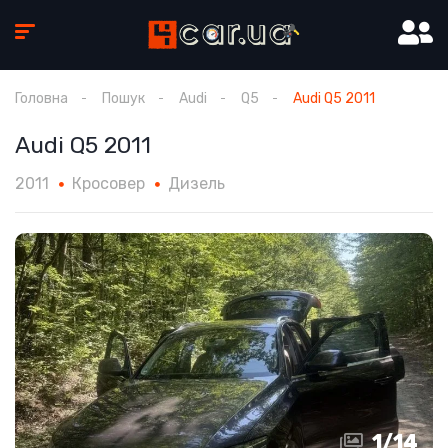
Головна
Пошук
Audi
Q5
Audi Q5 2011
Audi Q5 2011
2011
Кросовер
Дизель
1
/
14