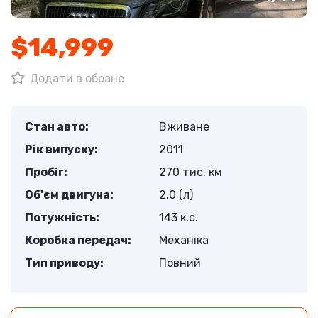
$14,999
Додати в обране
Стан авто:
Вживане
Рік випуску:
2011
Пробіг:
270 тис. км
Об'єм двигуна:
2.0 (л)
Потужність:
143 к.с.
Коробка передач:
Механіка
Тип приводу:
Повний