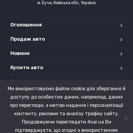
м. Буча, Київська обл., Україна
Оголошення
Продаж авто
Новини
Купити авто
Контакти
Ми використовуємо файли cookie для зберігання й
Продані авто
доступу до особистих даних, наприклад, даних
про перегляди, з метою надання і персоналізації
контенту, реклами та аналізу трафіку сайту.
Продовжуючи переглядати 4car.ua Ви
Copyright © 2015 - 2026 4CAR.UA. Усі права захищені.
підтверджуєте, що згодні з використанням