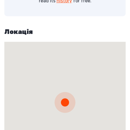
read its
history
for free.
Локація