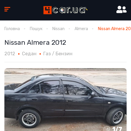
Головна
Пошук
Nissan
Almera
Nissan Almera 20
Nissan Almera 2012
2012
Седан
Газ / Бензин
1
/
7