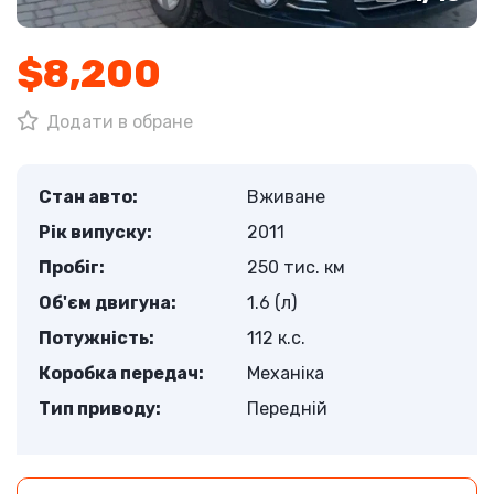
$8,200
Додати в обране
Стан авто:
Вживане
Рік випуску:
2011
Пробіг:
250 тис. км
Об'єм двигуна:
1.6 (л)
Потужність:
112 к.с.
Коробка передач:
Механіка
Тип приводу:
Передній