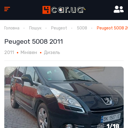
Головна
Пошук
Peugeot
5008
Peugeot 5008 2
Peugeot 5008 2011
2011
Мінівен
Дизель
1
/
18