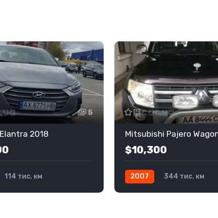
5
Elantra 2018
Mitsubishi Pajero Wago
00
$10,300
114 тис. км
2007
344 тис. км
Газ / Бензин
Автомат
Газ / Бензин
Повний