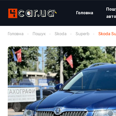
Пош
Головна
авт
Головна
Пошук
Skoda
Superb
Skoda Su