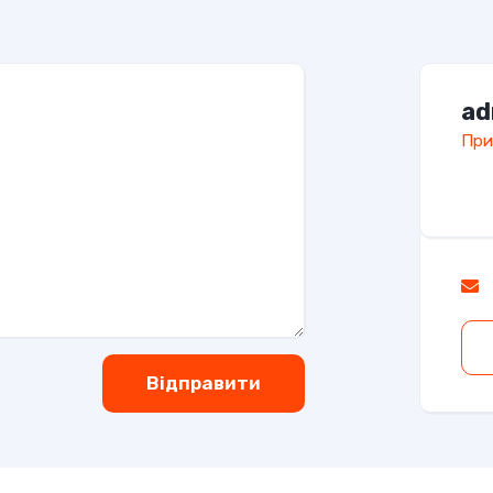
ad
При
Відправити