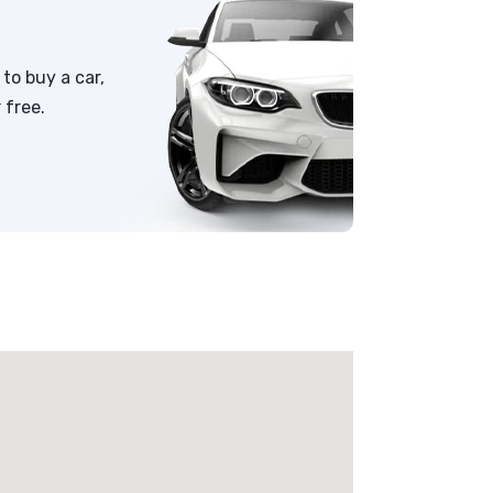
to buy a car,
 free.