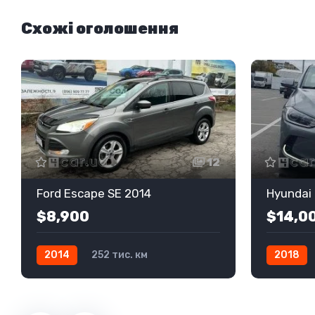
Схожі оголошення
12
Ford Escape SE 2014
Hyundai 
$8,900
$14,0
2014
252 тис. км
2018
Автомат
Бензин
Передній
Механіка
Передній