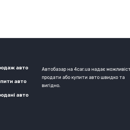
родаж авто
Автобазар на 4car.ua надає можливіс
продати або купити авто швидко та
упити авто
вигідно.
родані авто