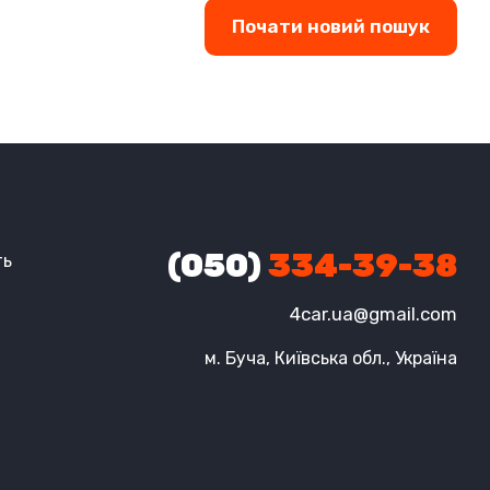
Почати новий пошук
(050)
334-39-38
ть
4car.ua@gmail.com
м. Буча, Київська обл., Україна