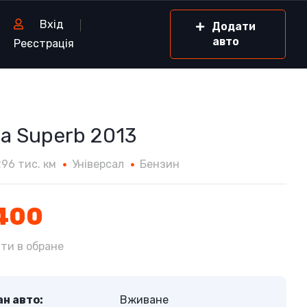
Вхід
Додати
авто
Реєстрація
a Superb 2013
296 тис. км
Універсал
Бензин
400
ти в обране
н авто:
Вживане