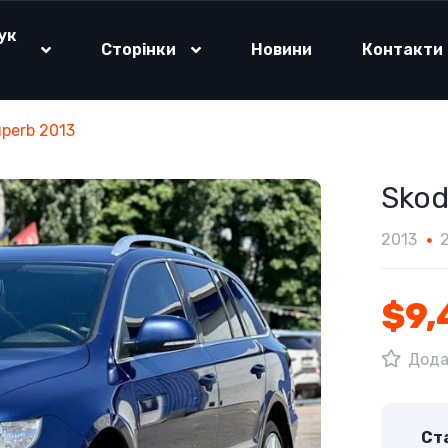
ук
Сторінки
Новини
Контакти
о
perb 2013
Skod
2013
$9,
Дода
Ста