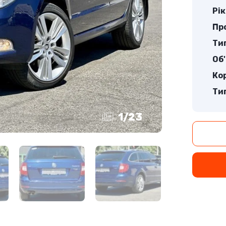
Рік
Про
Ти
Об'
Ко
Ти
1
/
23