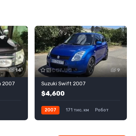
14
9
n 2007
Suzuki Swift 2007
$4,600
2007
171 тис. км
Робот
Бензин
Передній