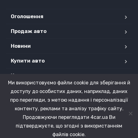
Оголошення
Продаж авто
Новини
Купити авто
Контакти
Ми використовуємо файли cookie для зберігання й
Продані авто
доступу до особистих даних, наприклад, даних
про перегляди, з метою надання і персоналізації
контенту, реклами та аналізу трафіку сайту.
Продовжуючи переглядати 4car.ua Ви
Copyright © 2015 - 2026 4CAR.UA. Усі права захищені.
підтверджуєте, що згодні з використанням
файлів cookie.