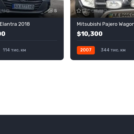
5
Elantra 2018
Mitsubishi Pajero Wago
00
$10,300
114 тис. км
2007
344 тис. км
Газ / Бензин
Автомат
Газ / Бензин
Повний