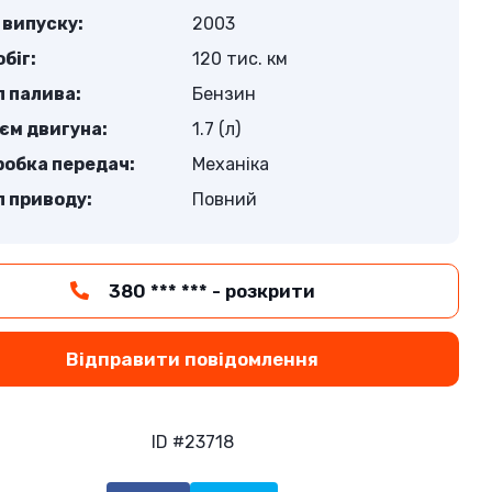
 випуску:
2003
біг:
120 тис. км
п палива:
Бензин
єм двигуна:
1.7 (л)
робка передач:
Механіка
п приводу:
Повний
380 *** *** - розкрити
Відправити повідомлення
ID #23718