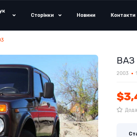
ук
Сторінки
Новини
Контакти
о
03
ВАЗ 
2003
$3,
Дода
Ста