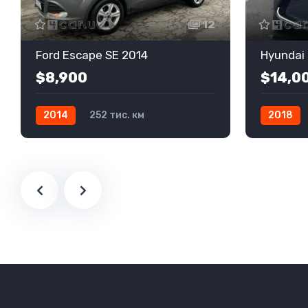
12
Ford Escape SE 2014
Hyundai 
$8,900
$14,0
2014
252 тис. км
2018
Автомат
Бензин
Передній
Механіка
Передній