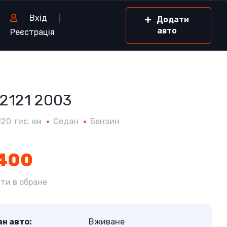
Вхід
Додати
авто
Реєстрація
2121 2003
120 тис. км
Седан
Бензин
400
ти в обране
н авто:
Вживане