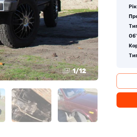
Рік
Про
Ти
Об'
Ко
Ти
1
/
12