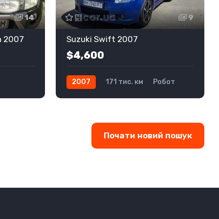
14
9
n 2007
Suzuki Swift 2007
$4,600
2007
171 тис. км
Робот
Бензин
Передній
Почати новий пошук