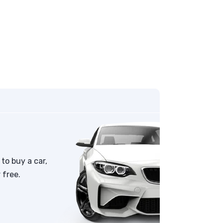
to buy a car,
 free.