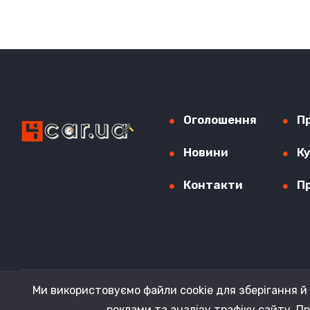
Оголошення
П
Новини
К
Контакти
П
Ми використовуємо файли cookie для зберігання й 
реклами та аналізу трафіку сайту. П