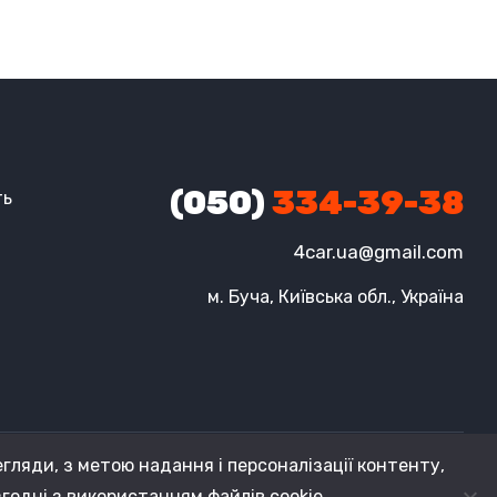
(050)
334-39-38
ть
4car.ua@gmail.com
м. Буча, Київська обл., Україна
гляди, з метою надання і персоналізації контенту,
годні з використанням файлів cookie.