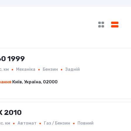
60 1999
с. км
Механіка
Бензин
Задній
вання
Київ, Україна, 02000
X 2010
с. км
Автомат
Газ / Бензин
Повний