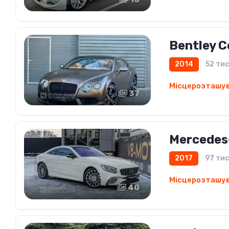
Bentley C
2014
52 тис
Місцерозташу
37
Mercedes
2017
97 тис
Місцерозташу
40