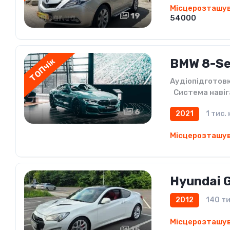
Місцерозташу
19
54000
ТОПчік
BMW 8-Se
Аудіопідготов
,
Система навіг
6
2021
1 тис.
Місцерозташу
Hyundai 
2012
140 ти
Місцерозташу
15