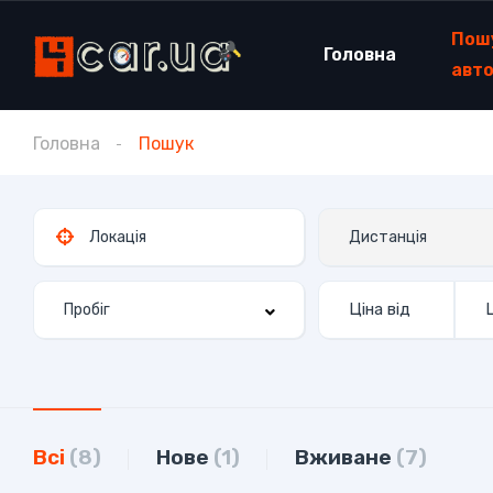
Пош
Головна
авт
Головна
Пошук
Всі
(8)
Нове
(1)
Вживане
(7)