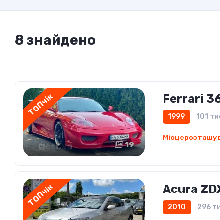
8 знайдено
ТОПчік
Ferrari 3
1999
101 ти
Місцерозташу
19
ТОПчік
Acura ZD
2010
296 ти