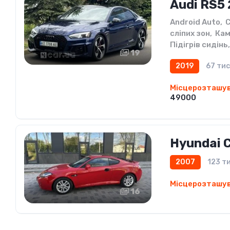
Audi RS5
Android Auto
,
C
сліпих зон
,
Кам
Підігрів сидінь
,
19
2019
67 тис
Місцерозташу
49000
Hyundai 
2007
123 ти
Місцерозташу
16