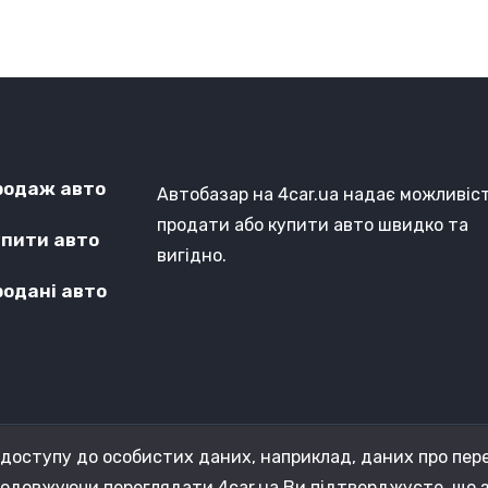
родаж авто
Автобазар на 4car.ua надає можливіс
продати або купити авто швидко та
упити авто
вигідно.
родані авто
доступу до особистих даних, наприклад, даних про пере
родовжуючи переглядати 4car.ua Ви підтверджуєте, що з