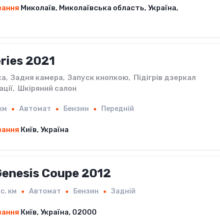
вання
Миколаїв, Миколаївська область, Україна,
ries 2021
ка
,
Задня камера
,
Запуск кнопкою
,
Підігрів дзеркал
ації
,
Шкіряний салон
 км
Автомат
Бензин
Передній
вання
Київ, Україна
Genesis Coupe 2012
с. км
Автомат
Бензин
Задній
вання
Київ, Україна, 02000