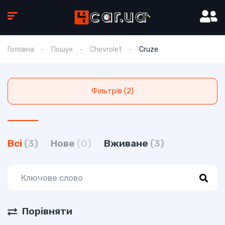
Головна
Пошук
Chevrolet
Cruze
Фільтрів (2)
Всі
(3)
Нове
(0)
Вживане
(3)
Порівняти