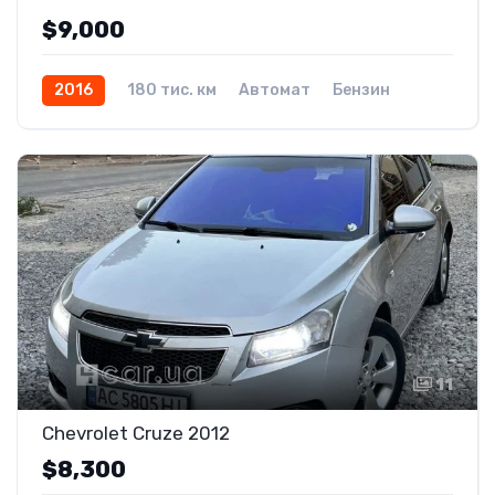
$9,000
2016
180 тис. км
Автомат
Бензин
Передній
11
Chevrolet Cruze 2012
$8,300