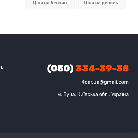
Ціни на бензин
Ціни на дизель
(050)
334-39-38
ть
4car.ua@gmail.com
м. Буча, Київська обл., Україна