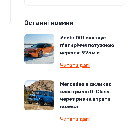
Останні новини
Zeekr 001 святкує
п’ятиріччя потужною
версією 925 к.с.
Читати далі
Mercedes відкликає
електричні G-Class
через ризик втрати
колеса
Читати далі