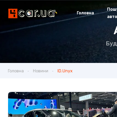
Пош
Головна
авт
Буд
Головна
Новини
ID.Unyx