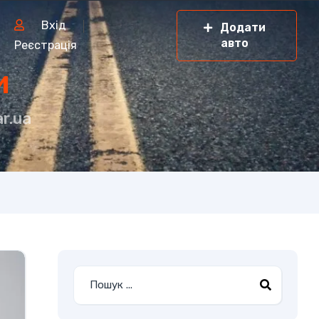
Вхід
Додати
авто
Реєстрація
и
r.ua