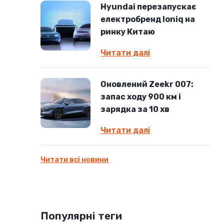
Hyundai перезапускає
електробренд Ioniq на
ринку Китаю
Читати далі
Оновлений Zeekr 007:
запас ходу 900 км і
зарядка за 10 хв
Читати далі
Читати всі новини
Популярні теги