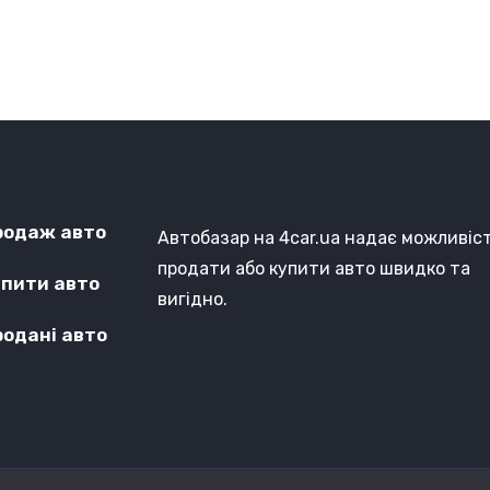
родаж авто
Автобазар на 4car.ua надає можливіс
продати або купити авто швидко та
упити авто
вигідно.
родані авто