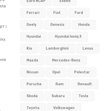
Euro NCAP
Exeed
ила
Ferrari
Fiat
Ford
Geely
Genesis
Honda
рт і
Hyundai
Hyundai Ioniq 3
іху.
Kia
Lamborghini
Lexus
нія
Mazda
Mercedes-Benz
Nissan
Opel
Polestar
Porsche
Ram
Renault
Skoda
Subaru
Tesla
Toyota
Volkswagen