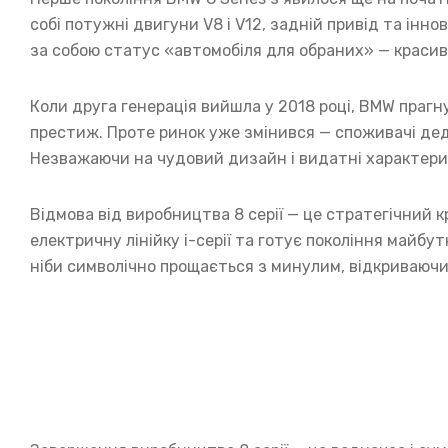
собі потужні двигуни V8 і V12, задній привід та інно
за собою статус «автомобіля для обраних» — красиво
Коли друга генерація вийшла у 2018 році, BMW прагн
престиж. Проте ринок уже змінився — споживачі дед
Незважаючи на чудовий дизайн і видатні характерис
Відмова від виробництва 8 серії — це стратегічний 
електричну лінійку i-серії та готує покоління майбу
ніби символічно прощається з минулим, відкриваючи 