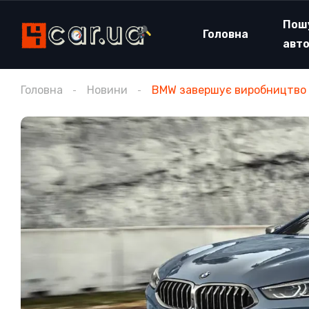
Пош
Головна
авт
Головна
Новини
BMW завершує виробництво к