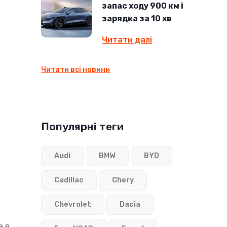
запас ходу 900 км і
зарядка за 10 хв
Читати далі
Читати всі новини
Популярні теги
Audi
BMW
BYD
Cadillac
Chery
Chevrolet
Dacia
а в