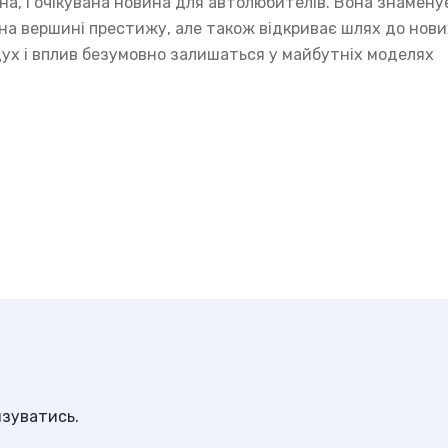
на, і очікувана новина для автолюбителів. Вона знамену
 на вершині престижу, але також відкриває шлях до нови
ї дух і вплив безумовно залишаться у майбутніх моделях
изуватись
.