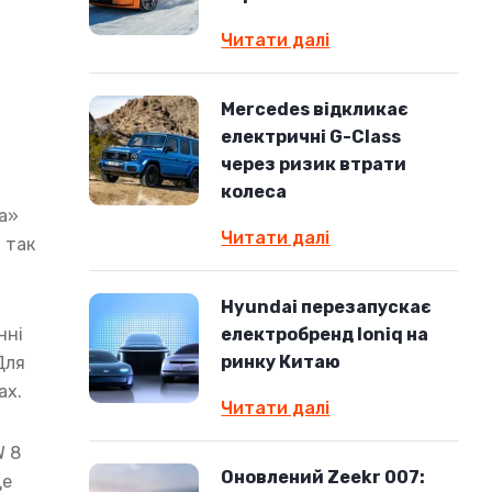
Читати далі
Mercedes відкликає
електричні G-Class
через ризик втрати
колеса
ка»
Читати далі
 так
Hyundai перезапускає
нні
електробренд Ioniq на
ринку Китаю
Для
ах.
Читати далі
W 8
Оновлений Zeekr 007:
ще