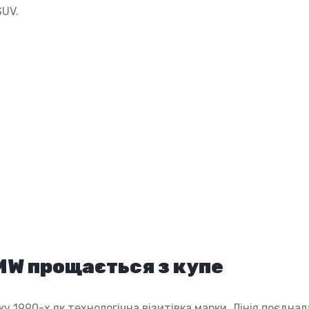
SUV.
MW прощається з купе
у 1990-х як технологічна візитівка марки. Лінія поєднал