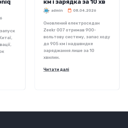
oniq
км і зарядка за 10 хв
admin
08.04.2026
6
Оновлений електроседан
Zeekr 007 отримав 900-
езапуск
вольтову систему, запас ходу
Китаї,
до 905 км і надшвидке
вації,
заряджання лише за 10
ок
хвилин.
Читати далі