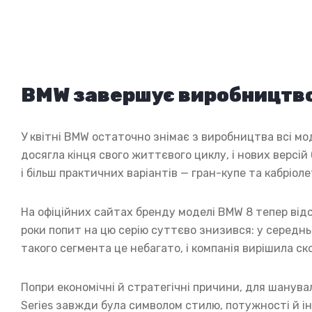
BMW завершує виробництво 
У квітні BMW остаточно знімає з виробництва всі мод
досягла кінця свого життєвого циклу, і нових версій
і більш практичних варіантів — гран-купе та кабріоле
На офіційних сайтах бренду моделі BMW 8 тепер від
роки попит на цю серію суттєво знизився: у середнь
такого сегмента це небагато, і компанія вирішила с
Попри економічні й стратегічні причини, для шанув
Series завжди була символом стилю, потужності й і