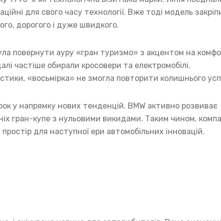
ваційні для свого часу технології. Вже тоді модель закріп
го, дорогого і дуже швидкого.
ула повернути ауру «гран туризмо» з акцентом на комфо
алі частіше обирали кросовери та електромобілі.
тики, «восьмірка» не змогла повторити колишнього усп
крок у напрямку нових тенденцій. BMW активно розвиває
тніх гран-купе з нульовими викидами. Таким чином, компа
простір для наступної ери автомобільних інновацій.