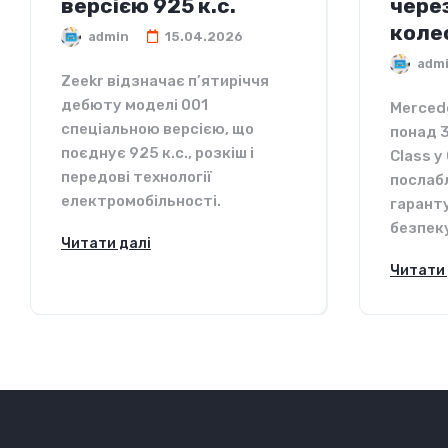
версією 925 к.с.
чере
коле
admin
15.04.2026
adm
Zeekr відзначає п’ятиріччя
дебюту моделі 001
Merced
спеціальною версією, що
понад 
поєднує 925 к.с., розкіш і
Class у
передові технології
послабл
електромобільності.
гарант
безпеку
Читати далі
Читати 