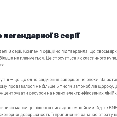
легендарної 8 серії
елі 8 серії. Компанія офіційно підтвердила, що «восьмір
 більше не планується. Це стосується як класичного купе,
та.
сутні — це ще одне свідчення завершення епохи. За оста
ому продавалося не більше 5 тисяч автомобілів щороку. 
концентрувати ресурси на нових електрифікованих лінійк
альників марки це рішення виглядає емоційним. Адже BM
нженерної довершеності. Її припинення означає втрату 