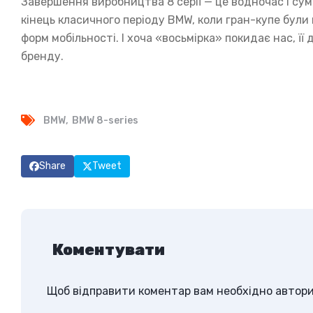
Завершення виробництва 8 серії — це водночас і сум
кінець класичного періоду BMW, коли гран-купе були
форм мобільності. І хоча «восьмірка» покидає нас, ї
бренду.
BMW
BMW 8-series
Share
Tweet
Коментувати
Щоб відправити коментар вам необхідно
автор