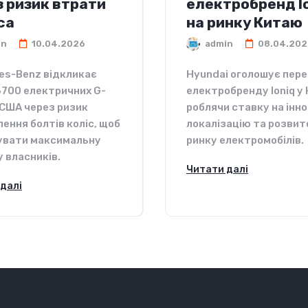
з ризик втрати
електробренд I
са
на ринку Китаю
in
10.04.2026
admin
08.04.202
es-Benz відкликає
Hyundai оголошує пер
3700 електричних G-
електробренду Ioniq у 
 США через ризик
роблячи ставку на інно
ення болтів коліс, щоб
локалізацію та розвит
увати максимальну
ринку електромобілів.
 власників.
Читати далі
далі