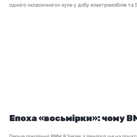
одного «класичного» купе у добу електромобілів та 
Епоха «восьмірки»: чому B
Перше покоління BMW 8 Series з’явилося ще на початк