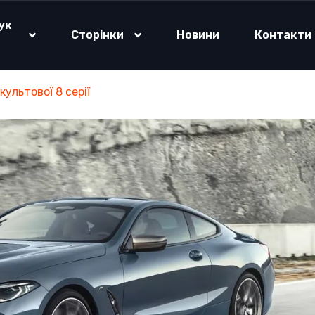
ук
Сторінки
Новини
Контакти
о
ультової 8 серії