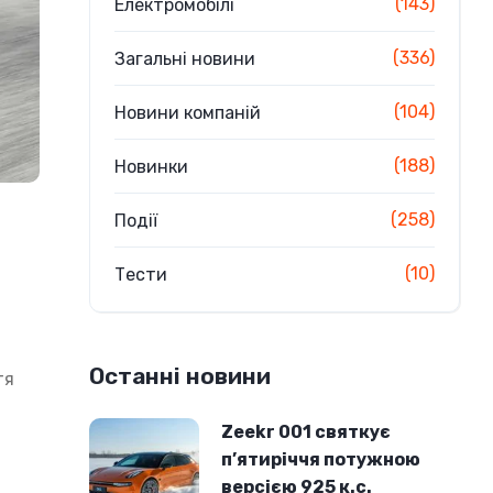
(143)
Електромобілі
(336)
Загальні новини
(104)
Новини компаній
(188)
Новинки
(258)
Події
(10)
Тести
Останні новини
тя
Zeekr 001 святкує
п’ятиріччя потужною
версією 925 к.с.