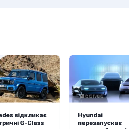
edes відкликає
Hyundai
тричні G-Class
перезапускає