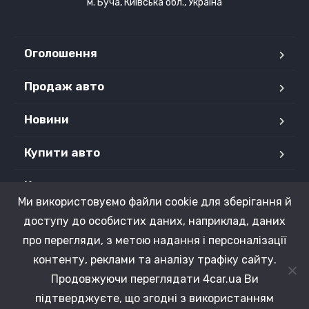
м. Буча, Київська обл., Україна
Оголошення
Продаж авто
Новини
Купити авто
Контакти
Ми використовуємо файли cookie для зберігання й
Продані авто
доступу до особистих даних, наприклад, даних
про перегляди, з метою надання і персоналізації
контенту, реклами та аналізу трафіку сайту.
Продовжуючи переглядати 4car.ua Ви
Copyright © 2015 - 2026 4CAR.UA. Усі права захищені.
підтверджуєте, що згодні з використанням