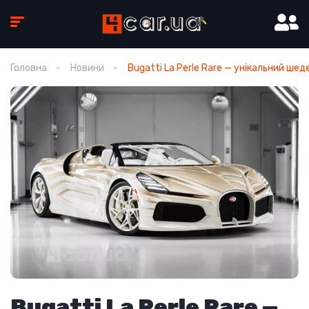
Головна
Новини
Bugatti La Perle Rare — унікальний шед
Bugatti La Perle Rare —