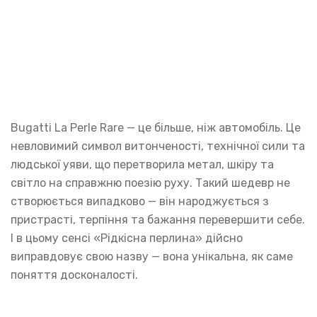
Bugatti La Perle Rare — це більше, ніж автомобіль. Це
невловимий символ витонченості, технічної сили та
людської уяви, що перетворила метал, шкіру та
світло на справжню поезію руху. Такий шедевр не
створюється випадково — він народжується з
пристраcті, терпіння та бажання перевершити себе.
І в цьому сенсі «Рідкісна перлина» дійсно
виправдовує свою назву — вона унікальна, як саме
поняття досконалості.