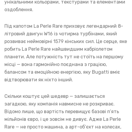
унікальними кольорами, текстурами та елементами
оздоблення.
Під капотом La Perle Rare приховує легендарний 8-
літровий двигун W16 із чотирма турбінами, який
розвиває неймовірні 1579 кінських сил. Це серце, яке
робить La Perle Rare найшвидшим кабріолетом
планети. Але потужність тут не стоїть на першому
місці — вона гармонійно поєднана з грацією,
балансом та емоційною енергією, яку Bugatti вміє
відтворювати як ніхто інший.
Скільки коштує цей шедевр — залишається
загадкою, яку компанія навмисне не розкриває.
Відомо лише, що вартість перевищує базові п’ять
мільйонів євро, і це зовсім не дивує. Адже La Perle
Rare — не просто машина, а арт-об’єкт на колесах,