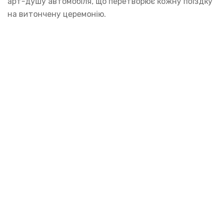
арт-душу автомобіля, що перетворює кожну поїздку
на витончену церемонію.