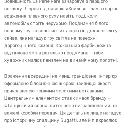
Зовнішність La Perle Rare зачаровує з першого
погляду. Ліврея під назвою «Хвилі світла» створює
враження плавного руху навіть тоді, коли
автомобіль стоїть нерухомо. Поєднання білого
перламутру та золотистих акцентів додає ефекту
сяйва, яке нагадує гру світла на поверхні
дорогоцінного каменя. Кожен шар фарби, кожна
відтінкова зміна ретельно продумана — ніби
художник малює пензлем на динамічному полотні.
Враження всередині не менш грандіозне. Інтер’єр
оформлено білосніжною шкірою найвищої якості,
прикрашеною тонкими золотими вставками.
Центральним елементом став символ бренду —
«Танцюючий слон», витончено вигравійований на
важелі коробки передач. Ця деталь не лише нагадує
про історичну спадщину Bugatti, але й підкреслює