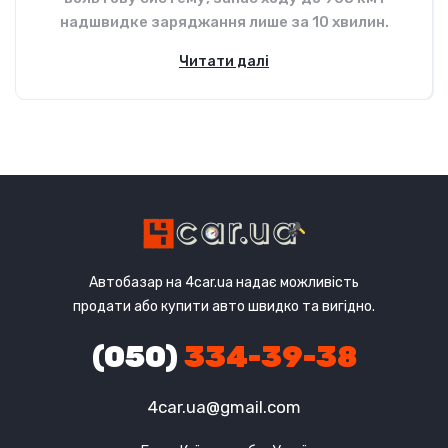
надшвидке заряджання лише за 10 хвилин.
Читати далі
Автобазар на 4car.ua надає можливість
продати або купити авто швидко та вигідно.
(050)
334-39-38
4car.ua@gmail.com