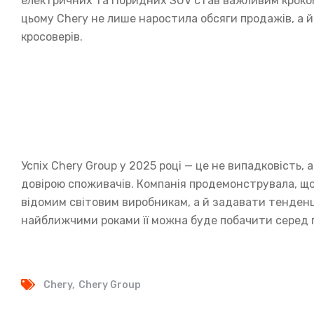
електричних та гібридних SUV став важливим крок
цьому Chery не лише наростила обсяги продажів, а й 
кросоверів.
Успіх Chery Group у 2025 році — це не випадковість,
довірою споживачів. Компанія продемонструвала, щ
відомим світовим виробникам, а й задавати тенденц
найближчими роками її можна буде побачити серед г
Chery
Chery Group