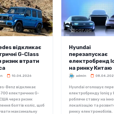
edes відкликає
Hyundai
тричні G-Class
перезапускає
з ризик втрати
електробренд I
са
на ринку Китаю
in
10.04.2026
admin
08.04.202
es-Benz відкликає
Hyundai оголошує пер
3700 електричних G-
електробренду Ioniq у 
 США через ризик
роблячи ставку на інно
ення болтів коліс, щоб
локалізацію та розвит
увати максимальну
ринку електромобілів.