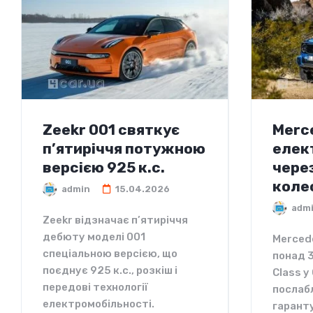
Zeekr 001 святкує
Merc
п’ятиріччя потужною
елек
версією 925 к.с.
чере
коле
admin
15.04.2026
adm
Zeekr відзначає п’ятиріччя
дебюту моделі 001
Merced
спеціальною версією, що
понад 
поєднує 925 к.с., розкіш і
Class у
передові технології
послабл
електромобільності.
гарант