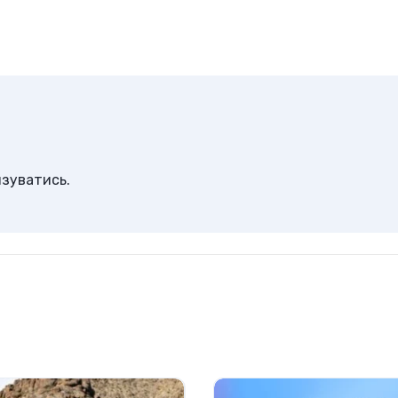
изуватись
.