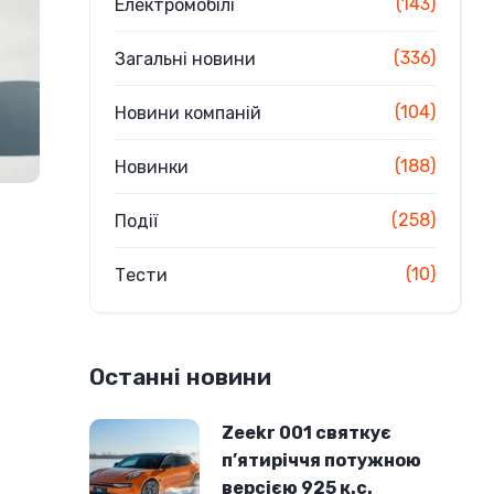
(143)
Електромобілі
(336)
Загальні новини
(104)
Новини компаній
(188)
Новинки
(258)
Події
(10)
Тести
Останні новини
Zeekr 001 святкує
п’ятиріччя потужною
версією 925 к.с.