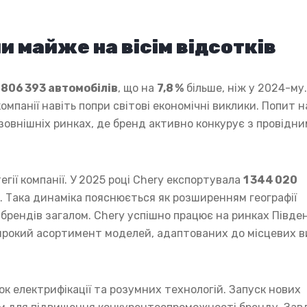
и майже на вісім відсотків
 806 393 автомобілів
, що на
7,8 %
більше, ніж у 2024-му
мпанії навіть попри світові економічні виклики. Попит н
 зовнішніх ринках, де бренд активно конкурує з провідн
гії компанії. У 2025 році Chery експортувала
1 344 020
і. Така динаміка пояснюється як розширенням географії
 брендів загалом. Chery успішно працює на ринках Півде
ирокий асортимент моделей, адаптованих до місцевих в
ок електрифікації та розумних технологій. Запуск нових