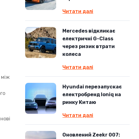
Читати далі
Mercedes відкликає
електричні G-Class
через ризик втрати
колеса
Читати далі
 між
Hyundai перезапускає
ого
електробренд Ioniq на
ринку Китаю
Читати далі
нові
Оновлений Zeekr 007: