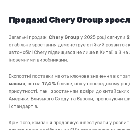
Продажі Chery Group зросл
Загальні продажі
Chery Group
у 2025 році сягнули
2
стабільне зростання демонструє стійкий розвиток ко
автомобілі Chery підвищився не лише в Китаї, а й на
іноземними виробниками.
Експортні поставки мають ключове значення в страте
машин
, що на
17,4 %
більше, ніж у попередньому роц
присутності, так і зростанням довіри до китайських
Америки, Близького Сходу та Європи, пропонуючи ш
і стандартів.
Крім того, компанія продовжує інвестувати у розвит