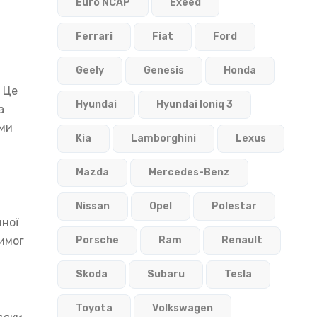
Euro NCAP
Exeed
Ferrari
Fiat
Ford
Geely
Genesis
Honda
. Це
Hyundai
Hyundai Ioniq 3
а
ими
Kia
Lamborghini
Lexus
Mazda
Mercedes-Benz
Nissan
Opel
Polestar
нної
имог
Porsche
Ram
Renault
Skoda
Subaru
Tesla
Toyota
Volkswagen