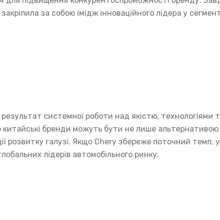
ом для підвищення конкурентоспроможності бренду. Зав
закріпила за собою імідж інноваційного лідера у сегмент
 а результат системної роботи над якістю, технологіями 
о китайські бренди можуть бути не лише альтернативою
ії розвитку галузі. Якщо Chery збереже поточний темп, 
лобальних лідерів автомобільного ринку.