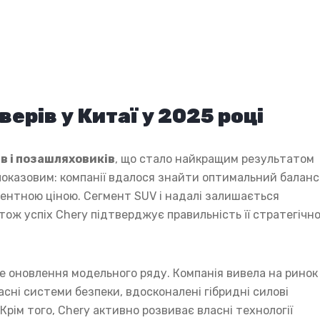
ерів у Китаї у 2025 році
ів і позашляховиків
, що стало найкращим результатом
 показовим: компанії вдалося знайти оптимальний баланс
рентною ціною. Сегмент SUV і надалі залишається
ож успіх Chery підтверджує правильність її стратегічн
 оновлення модельного ряду. Компанія вивела на ринок 
часні системи безпеки, вдосконалені гібридні силові
рім того, Chery активно розвиває власні технології