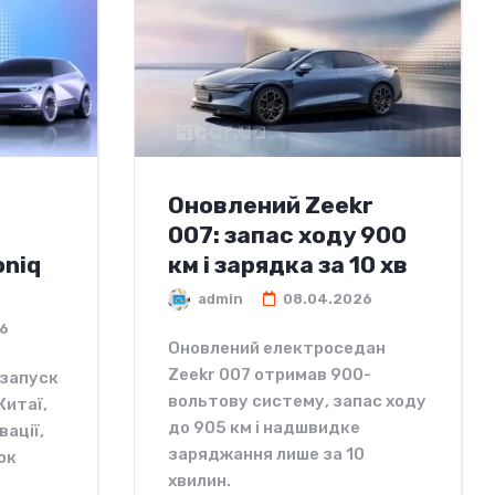
Оновлений Zeekr
007: запас ходу 900
oniq
км і зарядка за 10 хв
admin
08.04.2026
6
Оновлений електроседан
Zeekr 007 отримав 900-
езапуск
вольтову систему, запас ходу
Китаї,
до 905 км і надшвидке
вації,
заряджання лише за 10
ок
хвилин.