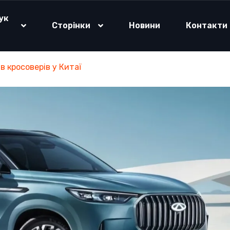
ук
Сторінки
Новини
Контакти
о
в кросоверів у Китаї