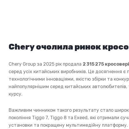
Chery очолила ринок кросов
Chery Group за 2025 рік продала
2 315 275 кросовер
серед усіх китайських виробників. Це досягнення є
технологічними інноваціями, якістю збірки та конку
найпопулярнішим серед китайських автолюбителів, т
курсу.
Важливим чинником такого результату стало широке
покоління Tiggo 7, Tiggo 8 та Exeed, які отримали су
установки та покращену мультимедійну платформу. К