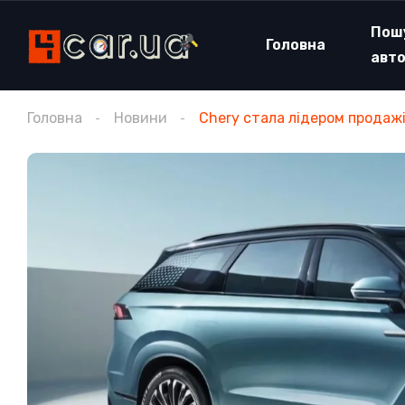
Пош
Головна
авт
Головна
Новини
Chery стала лідером продажі