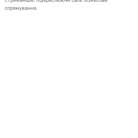
стриманіше, підкреслюючи своє бізнесове
спрямування.