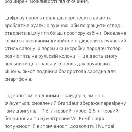
розширені можливості підключення.
Цифрову панель приладів перенесуть вище та
зроблять візуально вужчою, аби покращити огляд і
створити відчуття більш простору кабіни. Оновлене
кермо з лаконічним дизайном підкреслить сучасний
стиль салону, а перемикач коробки передач тепер
розмістять на рульовій колонці — це дасть змогу
звільнити центральну консоль для зручніших
рішень, як-от подвійна бездротова зарядка для
смартфонів.
Під капотом, за даними інсайдерів, змін не
очікується: оновлений Grandeur збереже перевірену
гаму двигунів — 1,6-літровий турбо, 2,5-літровий
бензиновий та 3,5-літровий V6. Комбінація
потужності й витонченості дозволить Hyundai