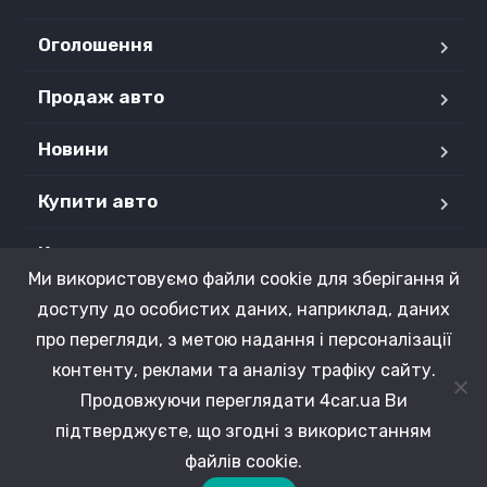
Оголошення
Продаж авто
Новини
Купити авто
Контакти
Ми використовуємо файли cookie для зберігання й
Продані авто
доступу до особистих даних, наприклад, даних
про перегляди, з метою надання і персоналізації
контенту, реклами та аналізу трафіку сайту.
Продовжуючи переглядати 4car.ua Ви
Copyright © 2015 - 2026 4CAR.UA. Усі права захищені.
підтверджуєте, що згодні з використанням
файлів cookie.