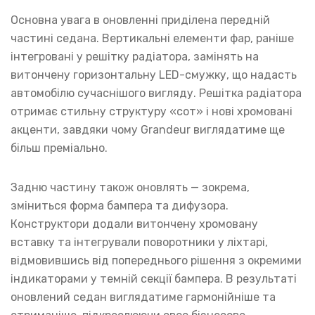
Основна увага в оновленні приділена передній
частині седана. Вертикальні елементи фар, раніше
інтегровані у решітку радіатора, замінять на
витончену горизонтальну LED-смужку, що надасть
автомобілю сучаснішого вигляду. Решітка радіатора
отримає стильну структуру «сот» і нові хромовані
акценти, завдяки чому Grandeur виглядатиме ще
більш преміально.
Задню частину також оновлять — зокрема,
зміниться форма бампера та дифузора.
Конструктори додали витончену хромовану
вставку та інтегрували поворотники у ліхтарі,
відмовившись від попереднього рішення з окремими
індикаторами у темній секції бампера. В результаті
оновлений седан виглядатиме гармонійніше та