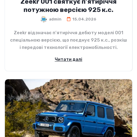
Zeekr 001 святкує п’ятиріччя
потужною версією 925 к.с.
admin
15.04.2026
Zeekr відзначає п’ятиріччя дебюту моделі 001
спеціальною версією, що поєднує 925 к.с., розкіш
і передові технології електромобільності.
Читати далі