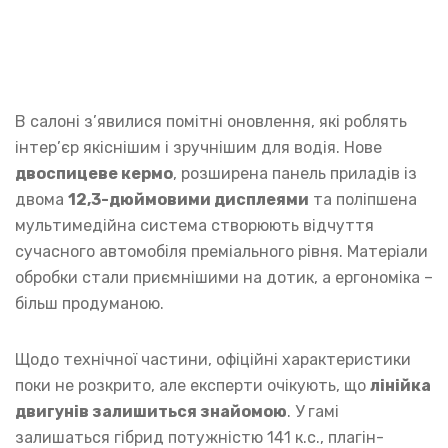
В салоні з’явилися помітні оновлення, які роблять
інтер’єр якіснішим і зручнішим для водія. Нове
двоспицеве кермо
, розширена панель приладів із
двома
12,3-дюймовими дисплеями
та поліпшена
мультимедійна система створюють відчуття
сучасного автомобіля преміального рівня. Матеріали
обробки стали приємнішими на дотик, а ергономіка –
більш продуманою.
Щодо технічної частини, офіційні характеристики
поки не розкрито, але експерти очікують, що
лінійка
двигунів залишиться знайомою
. У гамі
залишаться гібрид потужністю 141 к.с., плагін-