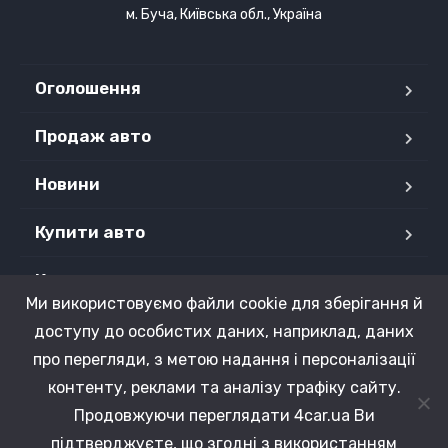
м. Буча, Київська обл., Україна
Оголошення
Продаж авто
Новини
Купити авто
Контакти
Ми використовуємо файли cookie для зберігання й
Продані авто
доступу до особистих даних, наприклад, даних
про перегляди, з метою надання і персоналізації
контенту, реклами та аналізу трафіку сайту.
Продовжуючи переглядати 4car.ua Ви
Copyright © 2015 - 2026 4CAR.UA. Усі права захищені.
підтверджуєте, що згодні з використанням