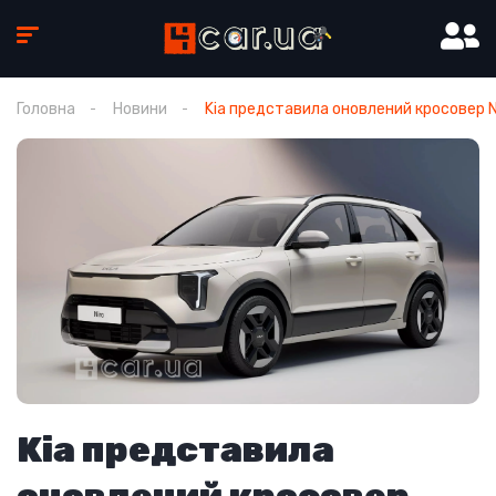
Головна
Новини
Kia представила оновлений кросовер N
Kia представила
оновлений кросовер