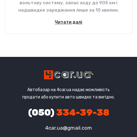
вольтову систему, запас ходу до 905 км і
надшвидке заряджання лише за 10 хвилин.
Читати далі
Автобазар на 4car.ua надає можливість
продати або купити авто швидко та вигідно.
(050)
334-39-38
4car.ua@gmail.com