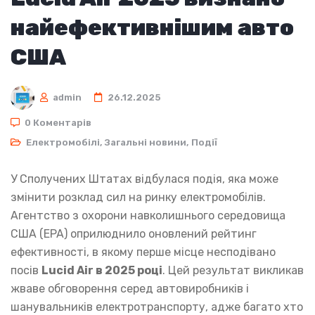
найефективнішим авто
США
admin
26.12.2025
0 Коментарів
Електромобілі
,
Загальні новини
,
Події
У Сполучених Штатах відбулася подія, яка може
змінити розклад сил на ринку електромобілів.
Агентство з охорони навколишнього середовища
США (EPA) оприлюднило оновлений рейтинг
ефективності, в якому перше місце несподівано
посів
Lucid Air в 2025 році
. Цей результат викликав
жваве обговорення серед автовиробників і
шанувальників електротранспорту, адже багато хто