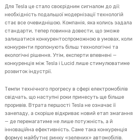
Для Tesla це стало своєрідним сигналом до дії:
необхідність подальшої модернізації технологій
стає все очевиднішою. Компанія, яка колись задала
стандарти, тепер повинна довести, що зможе
залишатися конкурентоспроможною в умовах, коли
конкуренти пропонують більш технологічні та
екологічні рішення. Утім, експерти впевнені —
конкуренція між Tesla і Lucid лише стимулюватиме
розвиток індустрії.
Темпи технічного прогресу в сфері електромобілів
свідчать, що наступні роки принесуть ще більше
проривів. Втрата першості Tesla не означає її
занепаду, а скоріше відкриває новий етап змагання
— де перемагатиме не лише потужність, а й
інноваційна ефективність. Саме така конкуренція
формує майбутнє ринку «зелених» автомобілів.