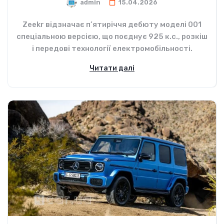
admin
15.04.2026
Zeekr відзначає п’ятиріччя дебюту моделі 001
спеціальною версією, що поєднує 925 к.с., розкіш
і передові технології електромобільності.
Читати далі