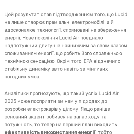
Цей результат став підтвердженням того, що Lucid
не лише створює преміальні електромобілі, а й
вдосконалює технології, спрямовані на збереження
енергії. Нове покоління Lucid Air поєднало
надпотужний двигун із найнижчим за своїм класом
споживанням енергії, що робить його справжньою
технічною сенсацією. Окрім того, EPA відзначило
стабільну динаміку авто навіть за мінливих
погодних умов.
Аналітики прогнозують, що такий успіх Lucid Air
2025 може посприяти змінам у підходах до
розробки електрокарів у цілому. Якщо раніше
основний акцент робився на запас ходу та
потужність, то тепер на перший план виходить
ефективність використання енергії
, тобто