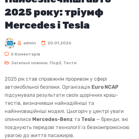
2025 року: тріумф
Mercedes і Tesla
admin
20.01.2026
0 Коментарів
Загальні новини
,
Події
,
Тести
2025 рік став справжнім проривом у сфері
автомобільної безпеки. Організація
Euro NCAP
підсумувала результати своїх щорічних краш-
тестів, визначивши найнадійніші та
найінноваційніші моделі. Цьогоріч у центрі уваги
опинилися
Mercedes-Benz
та
Tesla
— бренди, які
поєднують передові технології із безкомпромісною
увагою до життя пасажирів.