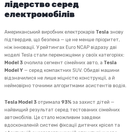
лідерство серед
електромобілів
Американський виробник електрокарів
Tesla
знову
підтвердив, що безпека — це не менше пріоритет,
ніж інновації. У рейтингах Euro NCAP відразу дві
моделі Tesla стали переможцями у своїх категоріях:
Model 3
очолила сегмент сімейних авто, а
Tesla
Model Y
— серед компактних SUV. Обидві машини
відзначилися не лише міцністю конструкції, а й
неймовірно точними алгоритмами асистентів водія.
Tesla Model 3
отримала
93%
за захист дітей —
найвищий результат серед тестованих сімейних
автомобілів. Це стало можливим завдяки
вдосконаленій системі фіксації дитячих крісел та