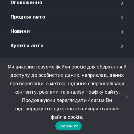
Оголошення
Продаж авто
Новини
Купити авто
Контакти
Ми використовуємо файли cookie для зберігання й
Продані авто
доступу до особистих даних, наприклад, даних
про перегляди, з метою надання і персоналізації
контенту, реклами та аналізу трафіку сайту.
Продовжуючи переглядати 4car.ua Ви
Copyright © 2015 - 2026 4CAR.UA. Усі права захищені.
підтверджуєте, що згодні з використанням
файлів cookie.
Зрозуміло