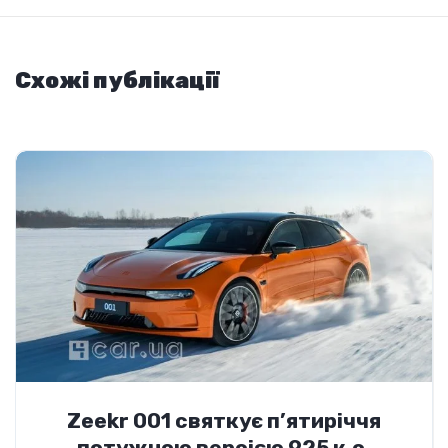
Схожі публікації
Zeekr 001 святкує п’ятиріччя
потужною версією 925 к.с.