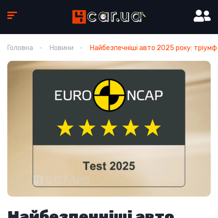
Головна
Новини
Найбезпечніші авто 2025 року: тріумф 
Найбезпечніші авто