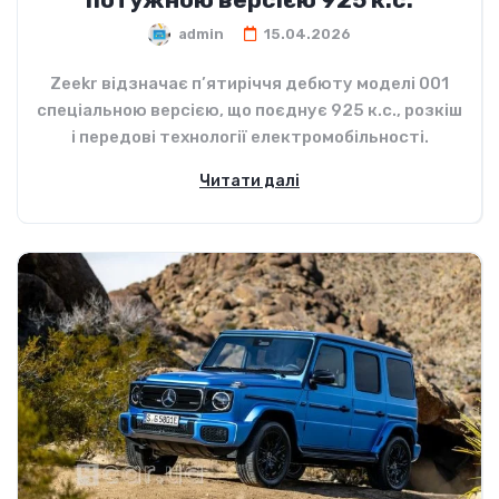
admin
15.04.2026
Zeekr відзначає п’ятиріччя дебюту моделі 001
спеціальною версією, що поєднує 925 к.с., розкіш
і передові технології електромобільності.
Читати далі