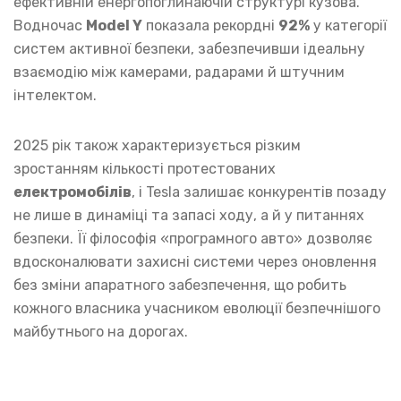
ефективній енергопоглинаючій структурі кузова.
Водночас
Model Y
показала рекордні
92%
у категорії
систем активної безпеки, забезпечивши ідеальну
взаємодію між камерами, радарами й штучним
інтелектом.
2025 рік також характеризується різким
зростанням кількості протестованих
електромобілів
, і Tesla залишає конкурентів позаду
не лише в динаміці та запасі ходу, а й у питаннях
безпеки. Її філософія «програмного авто» дозволяє
вдосконалювати захисні системи через оновлення
без зміни апаратного забезпечення, що робить
кожного власника учасником еволюції безпечнішого
майбутнього на дорогах.