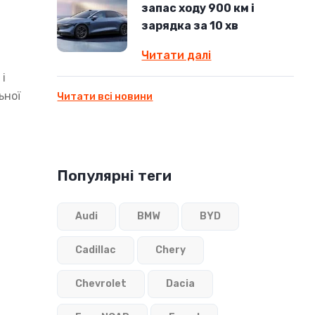
запас ходу 900 км і
зарядка за 10 хв
Читати далі
і
ьної
Читати всі новини
Популярні теги
Audi
BMW
BYD
Cadillac
Chery
Chevrolet
Dacia