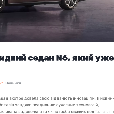
ридний седан N6, який уже
Новинки
ssan
вкотре довела свою відданість інноваціям. Її новин
ителів завдяки поєднанню сучасних технологій,
кликана задовольнити як потреби міських водіїв, так і т