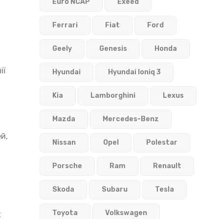
Euro NCAP
Exeed
Ferrari
Fiat
Ford
Geely
Genesis
Honda
ії
Hyundai
Hyundai Ioniq 3
Kia
Lamborghini
Lexus
Mazda
Mercedes-Benz
й,
Nissan
Opel
Polestar
Porsche
Ram
Renault
Skoda
Subaru
Tesla
Toyota
Volkswagen
х