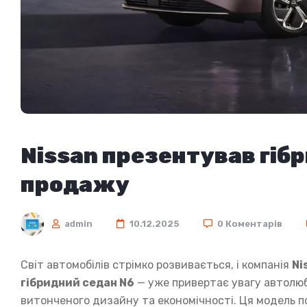
Nissan презентував гіб
продажу
admin
10.12.2025
0 Коментарів
Світ автомобілів стрімко розвивається, і компанія
Ni
гібридний седан N6
— уже привертає увагу автолюб
витонченого дизайну та економічності. Ця модель по