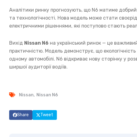
Аналітики ринку прогнозують, що N6 матиме добрий 
та технологічності. Нова модель може стати своєрі
електричними рішеннями, які поступово стають реал
Вихід
Nissan N6
на український ринок — це важливий
практичністю. Модель демонструє, що екологічність
одному автомобілі. N6 відкриває нову сторінку у ро
ширшої аудиторії водіїв.
Nissan
Nissan N6
Share
Tweet