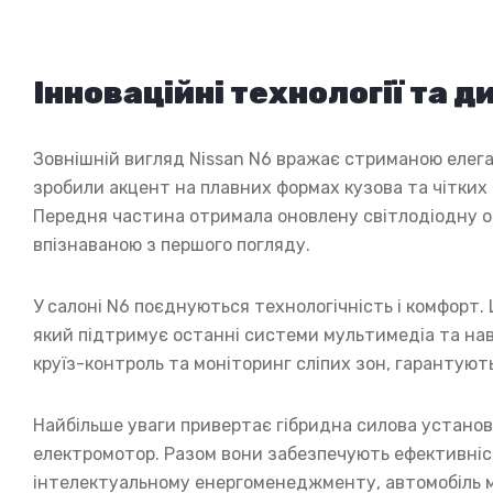
Інноваційні технології та д
Зовнішній вигляд Nissan N6 вражає стриманою елега
зробили акцент на плавних формах кузова та чітких 
Передня частина отримала оновлену світлодіодну оп
впізнаваною з першого погляду.
У салоні N6 поєднуються технологічність і комфорт
який підтримує останні системи мультимедіа та нав
круїз-контроль та моніторинг сліпих зон, гарантують
Найбільше уваги привертає гібридна силова установ
електромотор. Разом вони забезпечують ефективніст
інтелектуальному енергоменеджменту, автомобіль м