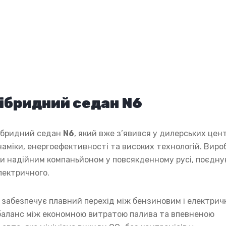
гібридний седан N6
гібридний седан
N6
, який вже з’явився у дилерських цен
аміки, енергоефективності та високих технологій. Виро
ти надійним компаньйоном у повсякденному русі, поєдн
лектричного.
 забезпечує плавний перехід між бензиновим і електри
баланс між економною витратою палива та впевненою