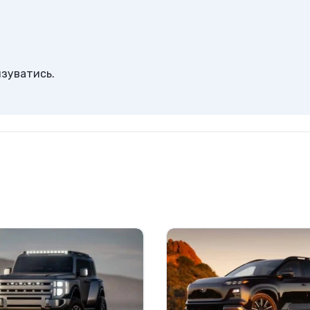
изуватись
.