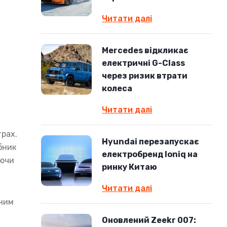
Читати далі
Mercedes відкликає
електричні G-Class
через ризик втрати
колеса
Читати далі
трах.
Hyundai перезапускає
бник
електробренд Ioniq на
уючи
ринку Китаю
Читати далі
чним
Оновлений Zeekr 007: