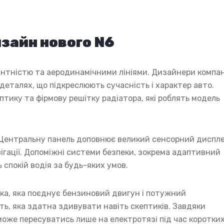
изайн нового N6
нтністю та аеродинамічними лініями. Дизайнери компан
деталях, що підкреслюють сучасність і характер авто.
тику та фірмову решітку радіатора, які роблять модель
. Центральну панель доповнює великий сенсорний диспле
ігації. Допоміжні системи безпеки, зокрема адаптивний
 спокій водія за будь-яких умов.
ка, яка поєднує бензиновий двигун і потужний
ь, яка здатна здивувати навіть скептиків. Завдяки
оже пересуватись лише на електротязі під час коротки