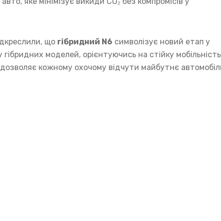
авто, яке мінімізує викиди CO₂ без компромісів у
підкреслили, що
гібридний N6
символізує новий етап у
 гібридних моделей, орієнтуючись на стійку мобільність 
 дозволяє кожному охочому відчути майбутнє автомобіл