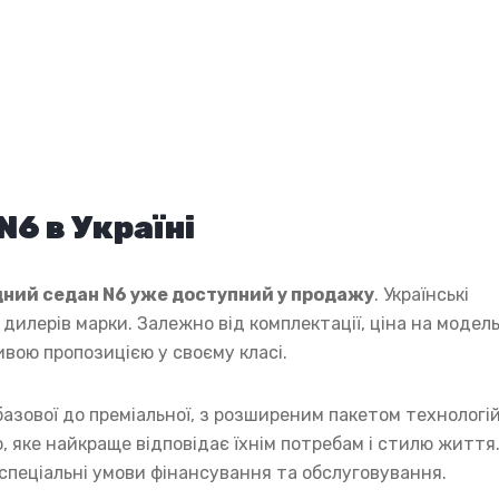
N6 в Україні
дний седан N6 уже доступний у продажу
. Українські
илерів марки. Залежно від комплектації, ціна на модел
ивою пропозицією у своєму класі.
базової до преміальної, з розширеним пакетом технологій
 яке найкраще відповідає їхнім потребам і стилю життя
 спеціальні умови фінансування та обслуговування.