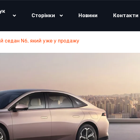
ук
Сторінки
Новини
Контакти
о
ий седан N6, який уже у продажу