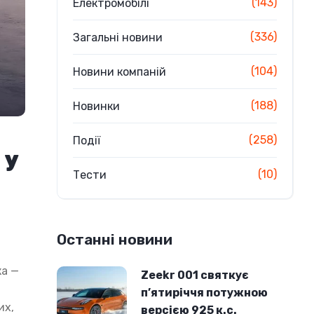
(143)
Електромобілі
(336)
Загальні новини
(104)
Новини компаній
(188)
Новинки
(258)
Події
 у
(10)
Тести
Останні новини
ка —
Zeekr 001 святкує
п’ятиріччя потужною
их,
версією 925 к.с.