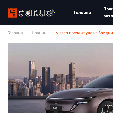
Пош
Головна
авт
Головна
Новини
Nissan презентував гібридн