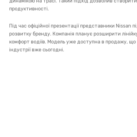
динамікою на трасі. Такий підхід дозволив створити 
продуктивності.
Під час офіційної презентації представники Nissan 
розвитку бренду. Компанія планує розширити лінійку
комфорт водіїв. Модель уже доступна в продажу, що
індустрії вже сьогодні.