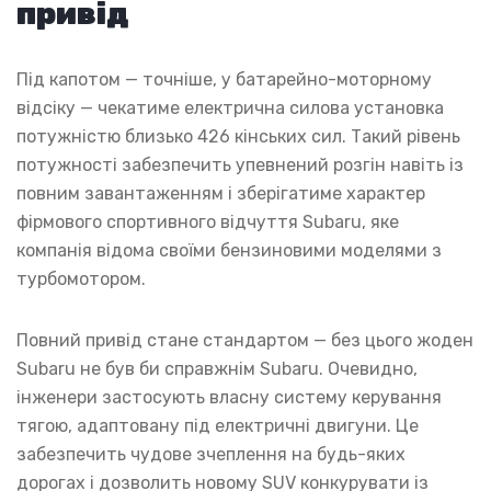
привід
Під капотом — точніше, у батарейно-моторному
відсіку — чекатиме електрична силова установка
потужністю близько 426 кінських сил. Такий рівень
потужності забезпечить упевнений розгін навіть із
повним завантаженням і зберігатиме характер
фірмового спортивного відчуття Subaru, яке
компанія відома своїми бензиновими моделями з
турбомотором.
Повний привід стане стандартом — без цього жоден
Subaru не був би справжнім Subaru. Очевидно,
інженери застосують власну систему керування
тягою, адаптовану під електричні двигуни. Це
забезпечить чудове зчеплення на будь-яких
дорогах і дозволить новому SUV конкурувати із