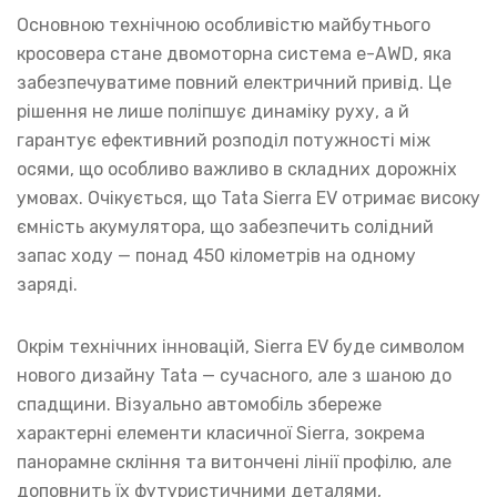
Основною технічною особливістю майбутнього
кросовера стане двомоторна система e-AWD, яка
забезпечуватиме повний електричний привід. Це
рішення не лише поліпшує динаміку руху, а й
гарантує ефективний розподіл потужності між
осями, що особливо важливо в складних дорожніх
умовах. Очікується, що Tata Sierra EV отримає високу
ємність акумулятора, що забезпечить солідний
запас ходу — понад 450 кілометрів на одному
заряді.
Окрім технічних інновацій, Sierra EV буде символом
нового дизайну Tata — сучасного, але з шаною до
спадщини. Візуально автомобіль збереже
характерні елементи класичної Sierra, зокрема
панорамне скління та витончені лінії профілю, але
доповнить їх футуристичними деталями,