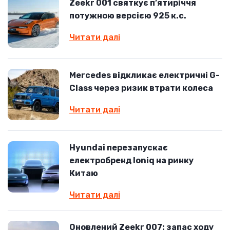
Zeekr 001 святкує п’ятиріччя
потужною версією 925 к.с.
Читати далі
Mercedes відкликає електричні G-
Class через ризик втрати колеса
Читати далі
Hyundai перезапускає
електробренд Ioniq на ринку
Китаю
Читати далі
Оновлений Zeekr 007: запас ходу