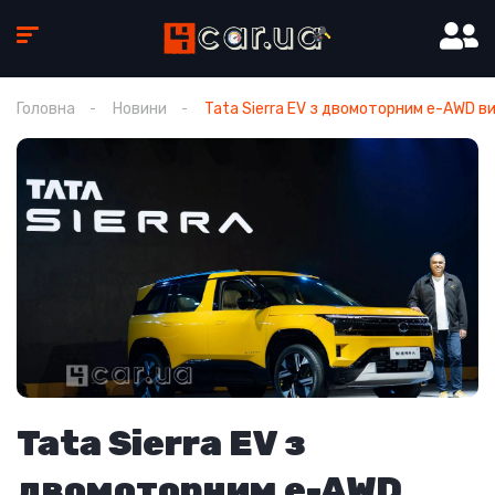
Головна
Новини
Tata Sierra EV з двомоторним e-AWD в
Tata Sierra EV з
двомоторним e-AWD