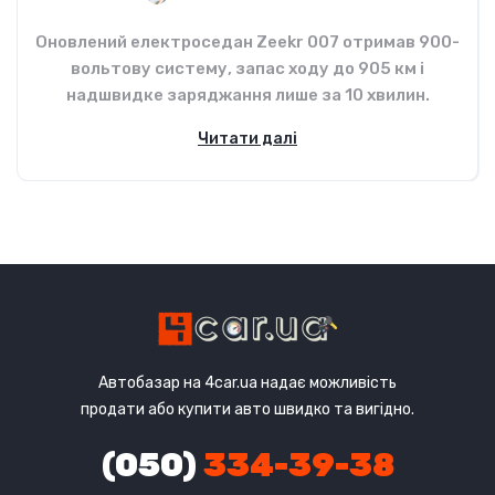
Оновлений електроседан Zeekr 007 отримав 900-
вольтову систему, запас ходу до 905 км і
надшвидке заряджання лише за 10 хвилин.
Читати далі
Автобазар на 4car.ua надає можливість
продати або купити авто швидко та вигідно.
(050)
334-39-38