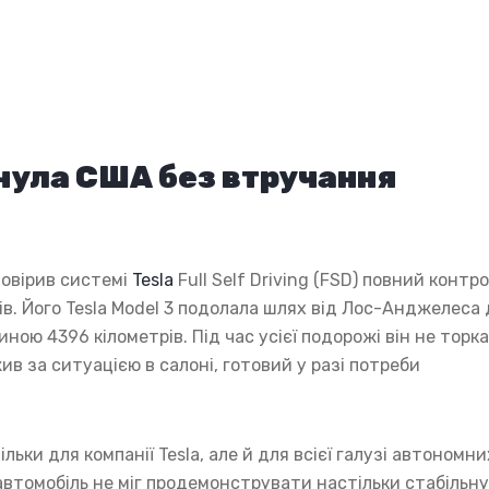
тнула США без втручання
довірив системі
Tesla
Full Self Driving (FSD) повний контр
в. Його Tesla Model 3 подолала шлях від Лос-Анджелеса 
ою 4396 кілометрів. Під час усієї подорожі він не торк
в за ситуацією в салоні, готовий у разі потреби
ки для компанії Tesla, але й для всієї галузі автономни
втомобіль не міг продемонструвати настільки стабільну