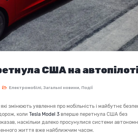
ретнула США на автопілот
Електромобілі
,
Загальні новини
,
Події
, які змінюють уявлення про мобільність і майбутнє безпе
одорож, коли
Tesla Model 3
вперше перетнула США без
оказав, наскільки далеко просунулися системи автономн
кденного життя вже найближчим часом.