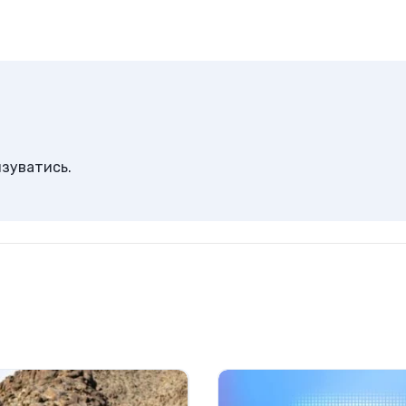
изуватись
.