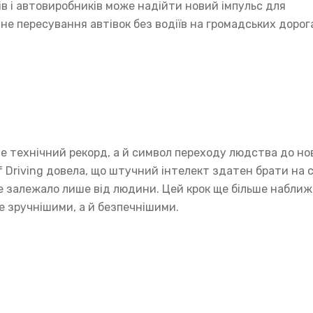
ів і автовиробників може надійти новий імпульс для
не пересування автівок без водіїв на громадських дорог
ше технічний рекорд, а й символ переходу людства до но
 Driving довела, що штучний інтелект здатен брати на 
все залежало лише від людини. Цей крок ще більше набли
е зручнішими, а й безпечнішими.