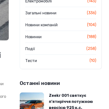
(143)
Електромобілі
(336)
Загальні новини
(104)
Новини компаній
(188)
Новинки
(258)
Події
і
(10)
Тести
Останні новини
ки
Zeekr 001 святкує
ого
п’ятиріччя потужною
версією 925 к.с.