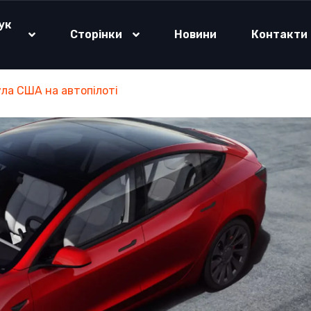
ук
Сторінки
Новини
Контакти
о
ула США на автопілоті