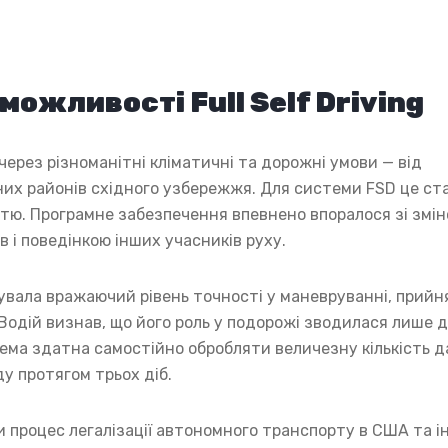
ожливості Full Self Driving
ерез різноманітні кліматичні та дорожні умови — від
лених районів східного узбережжя. Для системи FSD це ст
тю. Програмне забезпечення впевнено впоралося зі змі
 і поведінкою інших учасників руху.
рувала вражаючий рівень точності у маневруванні, прийн
Водій визнав, що його роль у подорожі зводилася лише 
ема здатна самостійно обробляти величезну кількість 
ду протягом трьох діб.
 процес легалізації автономного транспорту в США та 