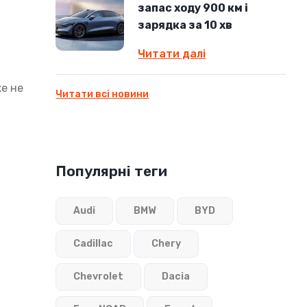
запас ходу 900 км і
зарядка за 10 хв
Читати далі
же не
Читати всі новини
Популярні теги
Audi
BMW
BYD
Cadillac
Chery
Chevrolet
Dacia