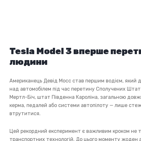
Tesla Model 3 вперше пере
людини
Американець Девід Мосс став першим водієм, який 
над автомобілем під час перетину Сполучених Штаті
Мертл-Біч, штат Південна Кароліна, загальною довжин
керма, педалей або системи автопілоту — лише стежи
втрутитися.
Цей рекордний експеримент є важливим кроком не тіль
транспортних технологій. До цього моменту жоден а