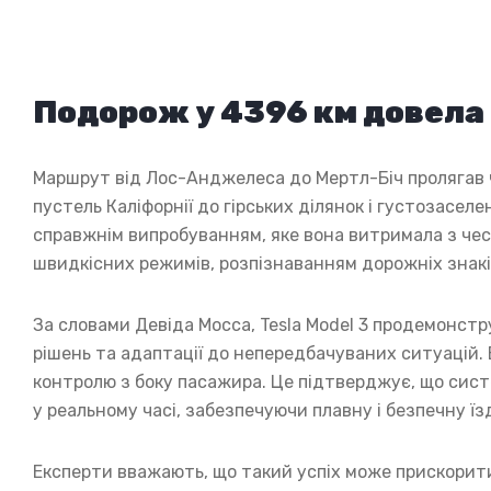
Подорож у 4396 км довела м
Маршрут від Лос-Анджелеса до Мертл-Біч пролягав ч
пустель Каліфорнії до гірських ділянок і густозасе
справжнім випробуванням, яке вона витримала з чес
швидкісних режимів, розпізнаванням дорожніх знаків
За словами Девіда Мосса, Tesla Model 3 продемонст
рішень та адаптації до непередбачуваних ситуацій. 
контролю з боку пасажира. Це підтверджує, що сист
у реальному часі, забезпечуючи плавну і безпечну їз
Експерти вважають, що такий успіх може прискорити