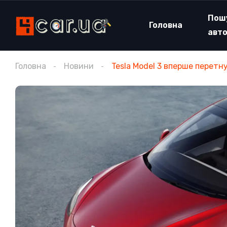
Пош
Головна
авт
Головна
Новини
Tesla Model 3 вперше перетн