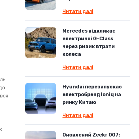
Читати далі
Mercedes відкликає
електричні G-Class
через ризик втрати
колеса
Читати далі
оль
Hyundai перезапускає
до
електробренд Ioniq на
ався
ринку Китаю
Читати далі
х
Оновлений Zeekr 007: