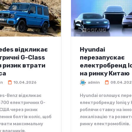
edes відкликає
Hyundai
тричні G-Class
перезапускає
з ризик втрати
електробренд I
са
на ринку Китаю
in
10.04.2026
admin
08.04.202
es-Benz відкликає
Hyundai оголошує пер
3700 електричних G-
електробренду Ioniq у 
 США через ризик
роблячи ставку на інно
ення болтів коліс, щоб
локалізацію та розвит
увати максимальну
ринку електромобілів.
 власників.