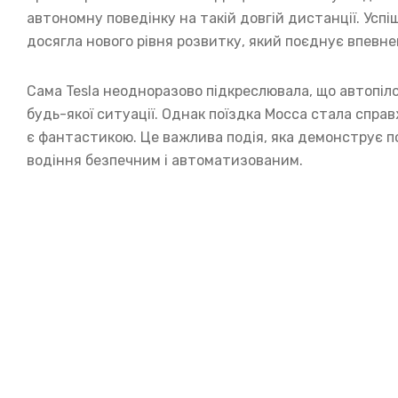
автономну поведінку на такій довгій дистанції. Усп
досягла нового рівня розвитку, який поєднує впевне
Сама Tesla неодноразово підкреслювала, що автопіло
будь-якої ситуації. Однак поїздка Мосса стала спра
є фантастикою. Це важлива подія, яка демонструє по
водіння безпечним і автоматизованим.