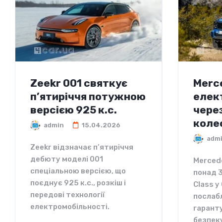
Zeekr 001 святкує
Merc
п’ятиріччя потужною
елек
версією 925 к.с.
чере
коле
admin
15.04.2026
adm
Zeekr відзначає п’ятиріччя
дебюту моделі 001
Merced
спеціальною версією, що
понад 
поєднує 925 к.с., розкіш і
Class у
передові технології
послабл
електромобільності.
гарант
безпеку