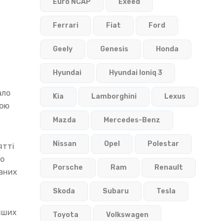
Euro NCAP
Exeed
Ferrari
Fiat
Ford
Geely
Genesis
Honda
Hyundai
Hyundai Ioniq 3
ало
Kia
Lamborghini
Lexus
ною
Mazda
Mercedes-Benz
Nissan
Opel
Polestar
ятті
до
Porsche
Ram
Renault
даних
Skoda
Subaru
Tesla
інших
Toyota
Volkswagen