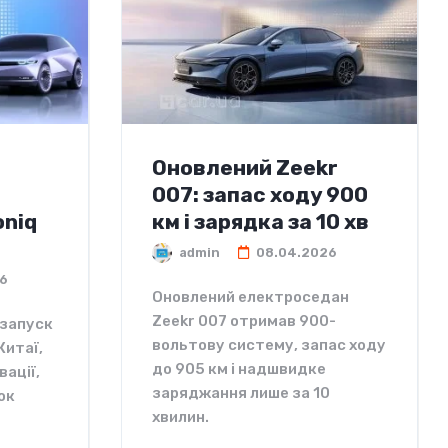
Оновлений Zeekr
007: запас ходу 900
oniq
км і зарядка за 10 хв
admin
08.04.2026
6
Оновлений електроседан
Zeekr 007 отримав 900-
езапуск
вольтову систему, запас ходу
Китаї,
до 905 км і надшвидке
вації,
заряджання лише за 10
ок
хвилин.