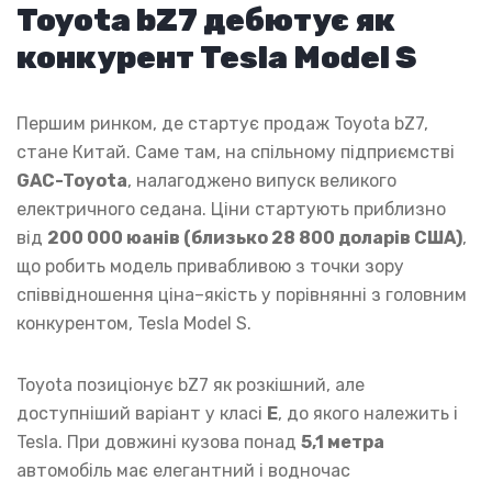
Toyota bZ7 дебютує як
конкурент Tesla Model S
Першим ринком, де стартує продаж Toyota bZ7,
стане Китай. Саме там, на спільному підприємстві
GAC-Toyota
, налагоджено випуск великого
електричного седана. Ціни стартують приблизно
від
200 000 юанів (близько 28 800 доларів США)
,
що робить модель привабливою з точки зору
співвідношення ціна–якість у порівнянні з головним
конкурентом, Tesla Model S.
Toyota позиціонує bZ7 як розкішний, але
доступніший варіант у класі
E
, до якого належить і
Tesla. При довжині кузова понад
5,1 метра
автомобіль має елегантний і водночас