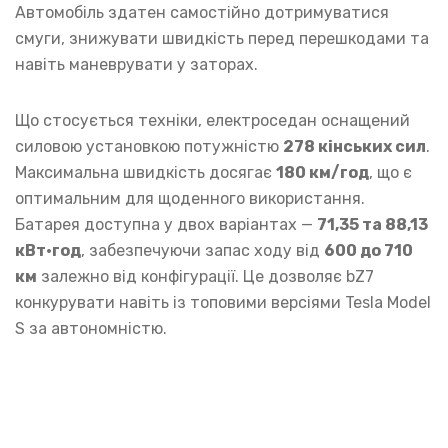
Автомобіль здатен самостійно дотримуватися
смуги, знижувати швидкість перед перешкодами та
навіть маневрувати у заторах.
Що стосується техніки, електроседан оснащений
силовою установкою потужністю
278 кінських сил
.
Максимальна швидкість досягає
180 км/год
, що є
оптимальним для щоденного використання.
Батарея доступна у двох варіантах —
71,35 та 88,13
кВт·год
, забезпечуючи запас ходу від
600 до 710
км
залежно від конфігурації. Це дозволяє bZ7
конкурувати навіть із топовими версіями Tesla Model
S за автономністю.